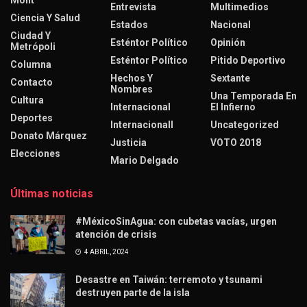
Entrevista
Multimedios
Ciencia Y Salud
Estados
Nacional
Ciudad Y
Esténtor Político
Opinión
Metrópoli
Esténtor Político
Pitido Deportivo
Columna
Hechos Y
Sextante
Contacto
Nombres
Una Temporada En
Cultura
Internacional
El Infierno
Deportes
Internacionall
Uncategorized
Donato Márquez
Justicia
VOTO 2018
Elecciones
Mario Delgado
Últimas noticias
#MéxicoSinAgua: con cubetas vacías, urgen
atención de crisis
4 ABRIL, 2024
Desastre en Taiwán: terremoto y tsunami
destruyen parte de la isla