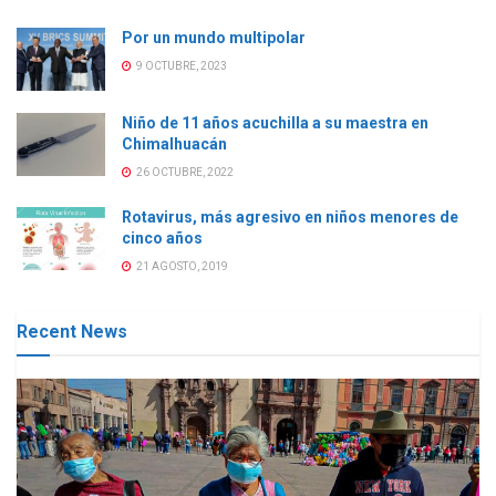
Por un mundo multipolar
9 OCTUBRE, 2023
Niño de 11 años acuchilla a su maestra en
Chimalhuacán
26 OCTUBRE, 2022
Rotavirus, más agresivo en niños menores de
cinco años
21 AGOSTO, 2019
Recent News