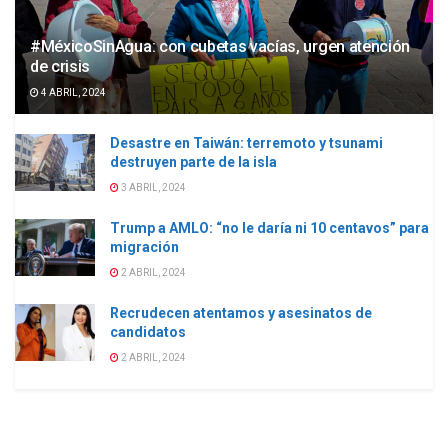
#MéxicoSinAgua: con cubetas vacías, urgen atención
de crisis
4 ABRIL, 2024
Desastre en Taiwán: terremoto y tsunami
destruyen parte de la isla
3 ABRIL, 2024
Trump a AMLO: “no le daría ni 10 centavos” para
migración
2 ABRIL, 2024
Recrudecen atentamos y asesinatos de
candidatos
2 ABRIL, 2024