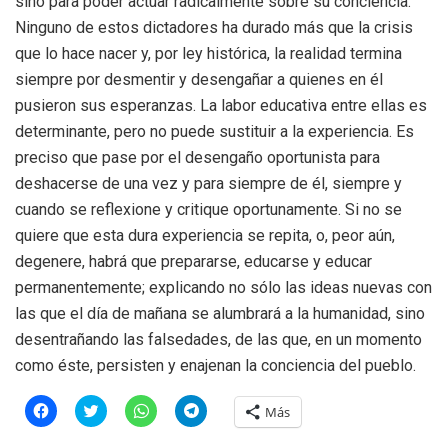
sino para poder actuar radicalmente sobre su conciencia.
Ninguno de estos dictadores ha durado más que la crisis
que lo hace nacer y, por ley histórica, la realidad termina
siempre por desmentir y desengañar a quienes en él
pusieron sus esperanzas. La labor educativa entre ellas es
determinante, pero no puede sustituir a la experiencia. Es
preciso que pase por el desengaño oportunista para
deshacerse de una vez y para siempre de él, siempre y
cuando se reflexione y critique oportunamente. Si no se
quiere que esta dura experiencia se repita, o, peor aún,
degenere, habrá que prepararse, educarse y educar
permanentemente; explicando no sólo las ideas nuevas con
las que el día de mañana se alumbrará a la humanidad, sino
desentrañando las falsedades, de las que, en un momento
como éste, persisten y enajenan la conciencia del pueblo.
H
H
H
H
Más
a
a
a
a
z
z
z
z
c
c
c
c