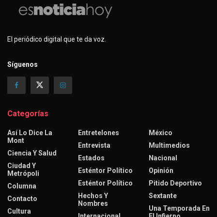
El periódico digital que te da voz.
Síguenos
Categorías
Así Lo Dice La
Entretelones
México
Mont
Entrevista
Multimedios
Ciencia Y Salud
Estados
Nacional
Ciudad Y
Esténtor Político
Opinión
Metrópoli
Esténtor Político
Pitido Deportivo
Columna
Hechos Y
Sextante
Contacto
Nombres
Una Temporada En
Cultura
Internacional
El Infierno