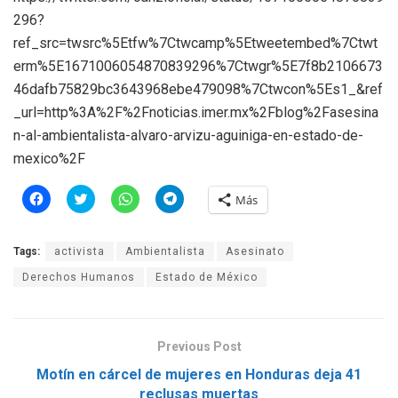
296?
ref_src=twsrc%5Etfw%7Ctwcamp%5Etweetembed%7Ctwt
erm%5E1671006054870839296%7Ctwgr%5E7f8b2106673
46dafb75829bc3643968ebe479098%7Ctwcon%5Es1_&ref
_url=http%3A%2F%2Fnoticias.imer.mx%2Fblog%2Fasesina
n-al-ambientalista-alvaro-arvizu-aguiniga-en-estado-de-
mexico%2F
H
H
H
H
Más
a
a
a
a
z
z
z
z
c
c
c
c
l
l
l
l
Tags:
activista
Ambientalista
Asesinato
i
i
i
i
c
c
c
c
p
p
p
p
Derechos Humanos
Estado de México
a
a
a
a
r
r
r
r
a
a
a
a
c
c
c
c
o
o
o
o
m
m
m
m
Previous Post
p
p
p
p
a
a
a
a
Motín en cárcel de mujeres en Honduras deja 41
r
r
r
r
t
t
t
t
reclusas muertas