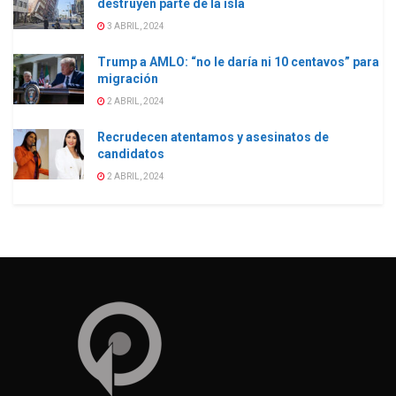
destruyen parte de la isla
3 ABRIL, 2024
Trump a AMLO: “no le daría ni 10 centavos” para
migración
2 ABRIL, 2024
Recrudecen atentamos y asesinatos de
candidatos
2 ABRIL, 2024