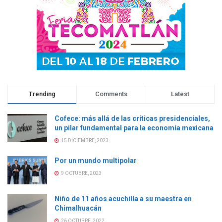
v
a
v
v
a
)
a
a
)
)
)
Trending
Comments
Latest
Cofece: más allá de las críticas presidenciales,
un pilar fundamental para la economía mexicana
15 DICIEMBRE, 2023
Por un mundo multipolar
9 OCTUBRE, 2023
Niño de 11 años acuchilla a su maestra en
Chimalhuacán
26 OCTUBRE, 2022