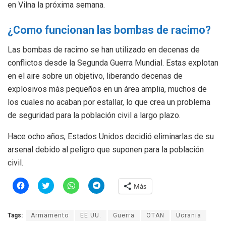
en Vilna la próxima semana.
¿Como funcionan las bombas de racimo?
Las bombas de racimo se han utilizado en decenas de
conflictos desde la Segunda Guerra Mundial. Estas explotan
en el aire sobre un objetivo, liberando decenas de
explosivos más pequeños en un área amplia, muchos de
los cuales no acaban por estallar, lo que crea un problema
de seguridad para la población civil a largo plazo.
Hace ocho años, Estados Unidos decidió eliminarlas de su
arsenal debido al peligro que suponen para la población
civil.
H
H
H
H
Más
a
a
a
a
z
z
z
z
c
c
c
c
l
l
l
l
Tags:
Armamento
EE.UU.
Guerra
OTAN
Ucrania
i
i
i
i
c
c
c
c