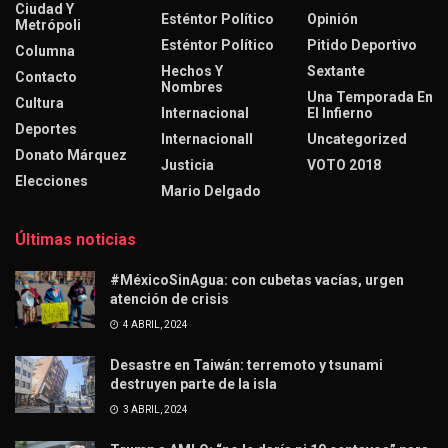
Ciudad Y
Esténtor Político
Opinión
Metrópoli
Esténtor Político
Pitido Deportivo
Columna
Hechos Y
Sextante
Contacto
Nombres
Una Temporada En
Cultura
Internacional
El Infierno
Deportes
Internacionall
Uncategorized
Donato Márquez
Justicia
VOTO 2018
Elecciones
Mario Delgado
Últimas noticias
#MéxicoSinAgua: con cubetas vacías, urgen
atención de crisis
4 ABRIL, 2024
Desastre en Taiwán: terremoto y tsunami
destruyen parte de la isla
3 ABRIL, 2024