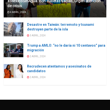
#MéxicoSinAgua: con cubetas vacías, urgen atención
de crisis
4 ABRIL, 2024
Desastre en Taiwán: terremoto y tsunami
destruyen parte de la isla
3 ABRIL, 2024
Trump a AMLO: “no le daría ni 10 centavos” para
migración
2 ABRIL, 2024
Recrudecen atentamos y asesinatos de
candidatos
2 ABRIL, 2024