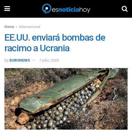
Home
Internacional
EE.UU. enviará bombas de
racimo a Ucrania
by
EURONEWS
7 julio, 2023