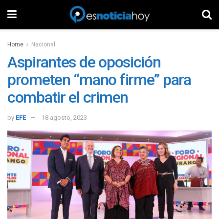
Home
Nacional
Aspirantes de oposición
prometen “mano firme” para
combatir el crimen
by
EFE
18 agosto, 2023