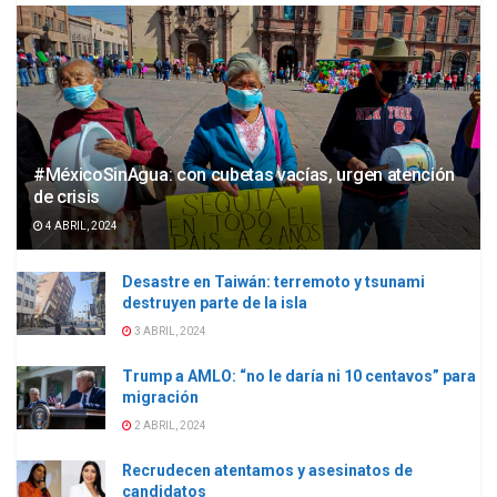
#MéxicoSinAgua: con cubetas vacías, urgen atención
de crisis
4 ABRIL, 2024
Desastre en Taiwán: terremoto y tsunami
destruyen parte de la isla
3 ABRIL, 2024
Trump a AMLO: “no le daría ni 10 centavos” para
migración
2 ABRIL, 2024
Recrudecen atentamos y asesinatos de
candidatos