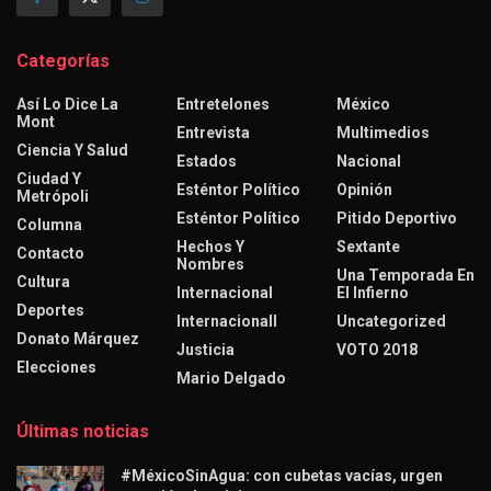
Categorías
Así Lo Dice La
Entretelones
México
Mont
Entrevista
Multimedios
Ciencia Y Salud
Estados
Nacional
Ciudad Y
Esténtor Político
Opinión
Metrópoli
Esténtor Político
Pitido Deportivo
Columna
Hechos Y
Sextante
Contacto
Nombres
Una Temporada En
Cultura
Internacional
El Infierno
Deportes
Internacionall
Uncategorized
Donato Márquez
Justicia
VOTO 2018
Elecciones
Mario Delgado
Últimas noticias
#MéxicoSinAgua: con cubetas vacías, urgen