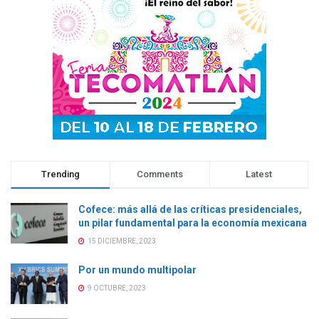
a
n
a
a
n
u
n
n
u
e
u
u
e
v
e
e
v
a
v
v
a
)
a
a
)
)
)
Trending
Comments
Latest
Cofece: más allá de las críticas presidenciales,
un pilar fundamental para la economía mexicana
15 DICIEMBRE, 2023
Por un mundo multipolar
9 OCTUBRE, 2023