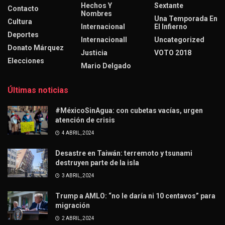
Hechos Y
Sextante
Contacto
Nombres
Una Temporada En
Cultura
Internacional
El Infierno
Deportes
Internacionall
Uncategorized
Donato Márquez
Justicia
VOTO 2018
Elecciones
Mario Delgado
Últimas noticias
#MéxicoSinAgua: con cubetas vacías, urgen
atención de crisis
4 ABRIL, 2024
Desastre en Taiwán: terremoto y tsunami
destruyen parte de la isla
3 ABRIL, 2024
Trump a AMLO: “no le daría ni 10 centavos” para
migración
2 ABRIL, 2024