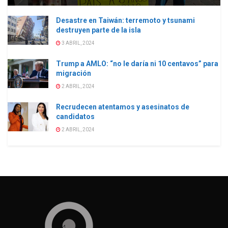
Desastre en Taiwán: terremoto y tsunami
destruyen parte de la isla
3 ABRIL, 2024
Trump a AMLO: “no le daría ni 10 centavos” para
migración
2 ABRIL, 2024
Recrudecen atentamos y asesinatos de
candidatos
2 ABRIL, 2024