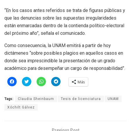
“En los casos antes referidos se trata de figuras públicas y
que las denuncias sobre las supuestas irregularidades
están enmarcadas dentro de la contienda político-electoral
del próximo año”, señala el comunicado.
Como consecuencia, la UNAM emitirá a partir de hoy
dictámenes “sobre posibles plagios en aquellos casos en
donde sea imprescindible la presentación de un grado
académico para desempeñar un cargo de responsabilidad”.
H
H
H
H
Más
a
a
a
a
z
z
z
z
c
c
c
c
l
l
l
l
Tags:
Claudia Sheinbaum
Tesis de licenciatura
UNAM
i
i
i
i
c
c
c
c
p
p
p
p
Xóchilt Gálvez
a
a
a
a
r
r
r
r
a
a
a
a
c
c
c
c
o
o
o
o
m
m
m
m
Previous Post