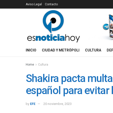
Aviso Legal
Contacto
INICIO
CIUDAD Y METRÓPOLI
CULTURA
DE
Home
Cultura
Shakira pacta multa
español para evitar 
by
EFE
20 noviembre, 2023