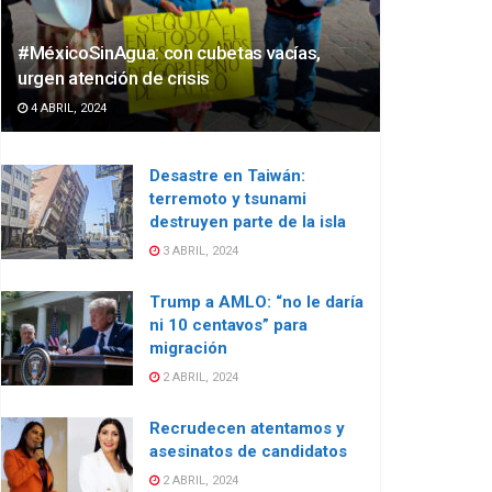
#MéxicoSinAgua: con cubetas vacías,
urgen atención de crisis
4 ABRIL, 2024
Desastre en Taiwán:
terremoto y tsunami
destruyen parte de la isla
3 ABRIL, 2024
Trump a AMLO: “no le daría
ni 10 centavos” para
migración
2 ABRIL, 2024
Recrudecen atentamos y
asesinatos de candidatos
2 ABRIL, 2024