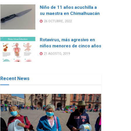
Niño de 11 años acuchilla a
su maestra en Chimalhuacán
26 OCTUBRE, 2022
Rotavirus, más agresivo en
niños menores de cinco años
21 AGOSTO, 2019
Recent News