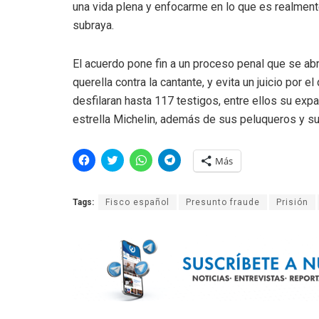
una vida plena y enfocarme en lo que es realmente
subraya.
El acuerdo pone fin a un proceso penal que se abr
querella contra la cantante, y evita un juicio por 
desfilaran hasta 117 testigos, entre ellos su exp
estrella Michelin, además de sus peluqueros y s
H
H
H
H
Más
a
a
a
a
z
z
z
z
c
c
c
c
l
l
l
l
Tags:
Fisco español
Presunto fraude
Prisión
i
i
i
i
c
c
c
c
p
p
p
p
a
a
a
a
r
r
r
r
a
a
a
a
c
c
c
c
o
o
o
o
m
m
m
m
p
p
p
p
a
a
a
a
r
r
r
r
t
t
t
t