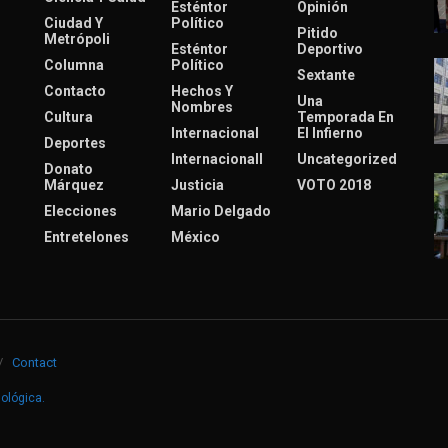
Esténtor
Opinión
Ciudad Y
Político
Pitido
Metrópoli
Esténtor
Deportivo
Columna
Político
Sextante
Contacto
Hechos Y
Una
Nombres
Cultura
Temporada En
Internacional
El Infierno
Deportes
Internacionall
Uncategorized
Donato
Márquez
Justicia
VOTO 2018
Elecciones
Mario Delgado
Entretelones
México
Contact
nológica
.