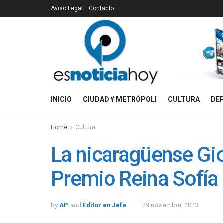
Aviso Legal
Contacto
INICIO
CIUDAD Y METRÓPOLI
CULTURA
DE
Home
Cultura
La nicaragüense Gio
Premio Reina Sofía
by
AP
and
Editor en Jefe
29 noviembre, 2023