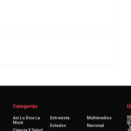
Categorías
Ú
Así Lo Dice La
Entrevista
Multimedios
Mont
Estados
Nacional
Ciencia Y Salud