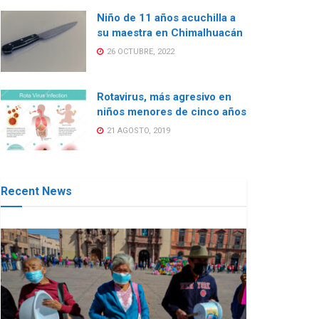
Niño de 11 años acuchilla a
su maestra en Chimalhuacán
26 OCTUBRE, 2022
Rotavirus, más agresivo en
niños menores de cinco años
21 AGOSTO, 2019
Recent News