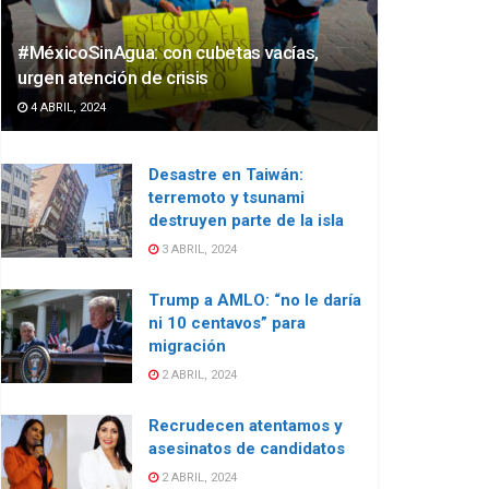
#MéxicoSinAgua: con cubetas vacías,
urgen atención de crisis
4 ABRIL, 2024
Desastre en Taiwán:
terremoto y tsunami
destruyen parte de la isla
3 ABRIL, 2024
Trump a AMLO: “no le daría
ni 10 centavos” para
migración
2 ABRIL, 2024
Recrudecen atentamos y
asesinatos de candidatos
2 ABRIL, 2024