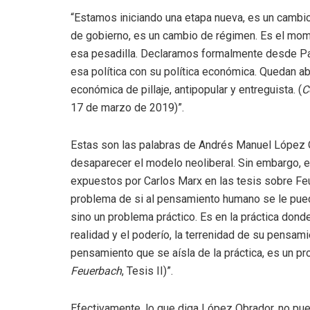
“Estamos iniciando una etapa nueva, es un cambi
de gobierno, es un cambio de régimen. Es el mom
esa pesadilla. Declaramos formalmente desde Palac
esa política con su política económica. Quedan ab
económica de pillaje, antipopular y entreguista. (
C
17 de marzo de 2019)”.
Estas son las palabras de Andrés Manuel López O
desaparecer el modelo neoliberal. Sin embargo, e
expuestos por Carlos Marx en las tesis sobre Feu
problema de si al pensamiento humano se le puede
sino un problema práctico. Es en la práctica donde
realidad y el poderío, la terrenidad de su pensamien
pensamiento que se aísla de la práctica, es un p
Feuerbach
, Tesis II)”.
Efectivamente, lo que diga López Obrador, no pued