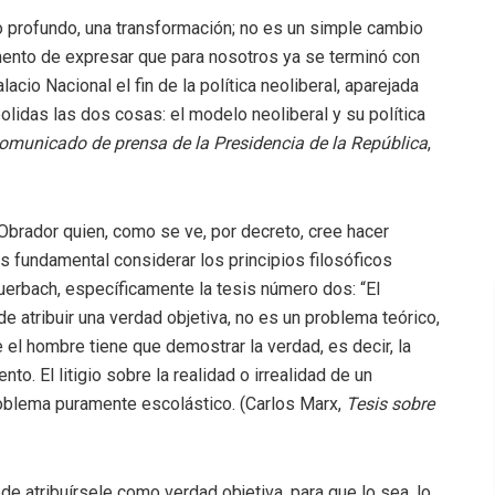
o profundo, una transformación; no es un simple cambio
ento de expresar que para nosotros ya se terminó con
io Nacional el fin de la política neoliberal, aparejada
olidas las dos cosas: el modelo neoliberal y su política
omunicado de prensa de la Presidencia de la República
,
brador quien, como se ve, por decreto, cree hacer
s fundamental considerar los principios filosóficos
erbach, específicamente la tesis número dos: “El
 atribuir una verdad objetiva, no es un problema teórico,
 el hombre tiene que demostrar la verdad, es decir, la
to. El litigio sobre la realidad o irrealidad de un
roblema puramente escolástico. (Carlos Marx,
Tesis sobre
e atribuírsele como verdad objetiva, para que lo sea, lo