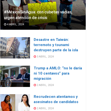
#MéxicoSinAgua: con cubetas vacías,
urgen atención de crisis
4 ABRIL, 2024
Desastre en Taiwán:
terremoto y tsunami
destruyen parte de la isla
3 ABRIL, 2024
Trump a AMLO: “no le daría
ni 10 centavos” para
migración
2 ABRIL, 2024
Recrudecen atentamos y
asesinatos de candidatos
2 ABRIL, 2024