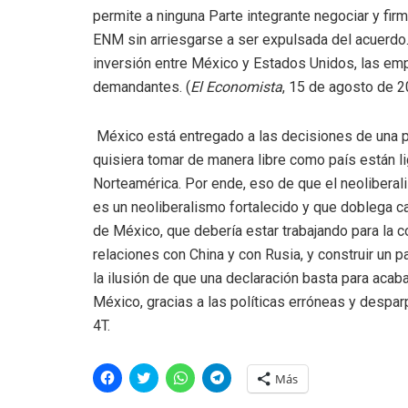
permite a ninguna Parte integrante negociar y fi
ENM sin arriesgarse a ser expulsada del acuerdo.
inversión entre México y Estados Unidos, las em
demandantes. (
El Economista
, 15 de agosto de 2
México está entregado a las decisiones de una po
quisiera tomar de manera libre como país están 
Norteamérica. Por ende, eso de que el neoliberal
es un neoliberalismo fortalecido y que doblega c
de México, que debería estar trabajando para la c
relaciones con China y con Rusia, y construir un p
la ilusión de que una declaración basta para acab
México, gracias a las políticas erróneas y desparp
4T.
H
H
H
H
Más
a
a
a
a
z
z
z
z