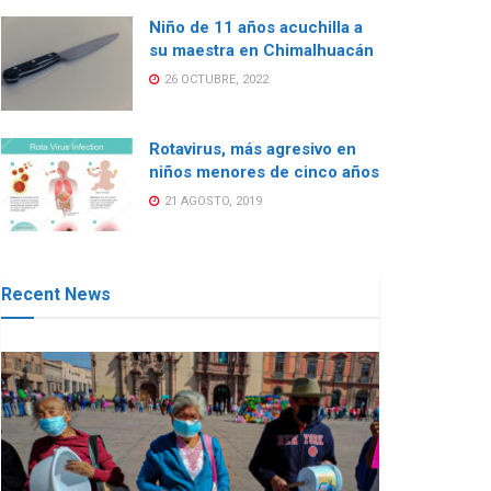
Niño de 11 años acuchilla a
su maestra en Chimalhuacán
26 OCTUBRE, 2022
Rotavirus, más agresivo en
niños menores de cinco años
21 AGOSTO, 2019
Recent News