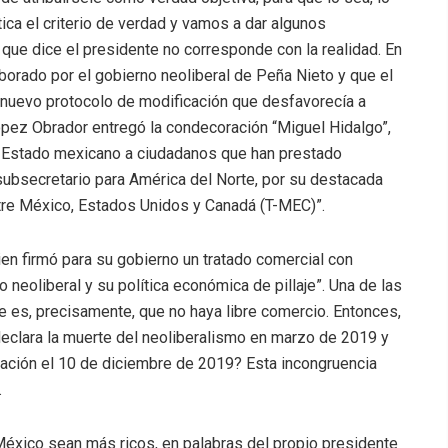
tica el criterio de verdad y vamos a dar algunos
que dice el presidente no corresponde con la realidad. En
laborado por el gobierno neoliberal de Peña Nieto y que el
 nuevo protocolo de modificación que desfavorecía a
pez Obrador entregó la condecoración “Miguel Hidalgo”,
el Estado mexicano a ciudadanos que han prestado
subsecretario para América del Norte, por su destacada
entre México, Estados Unidos y Canadá (T-MEC)”.
en firmó para su gobierno un tratado comercial con
neoliberal y su política económica de pillaje”. Una de las
e es, precisamente, que no haya libre comercio. Entonces,
declara la muerte del neoliberalismo en marzo de 2019 y
icación el 10 de diciembre de 2019? Esta incongruencia
.
 México sean más ricos, en palabras del propio presidente