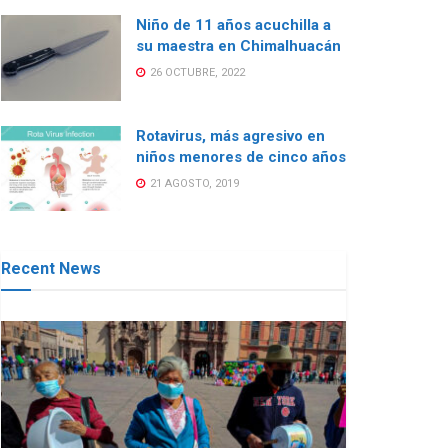
Niño de 11 años acuchilla a
su maestra en Chimalhuacán
26 OCTUBRE, 2022
Rotavirus, más agresivo en
niños menores de cinco años
21 AGOSTO, 2019
Recent News