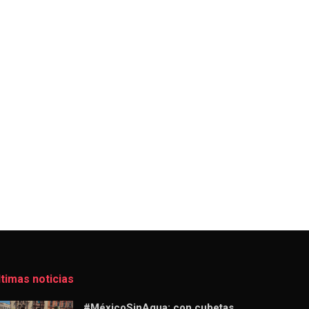
ltimas noticias
#MéxicoSinAgua: con cubetas