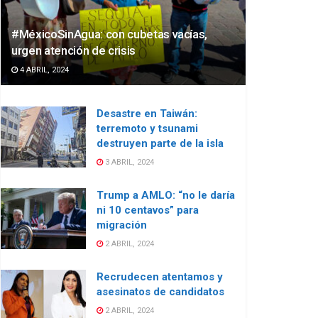
#MéxicoSinAgua: con cubetas vacías,
urgen atención de crisis
4 ABRIL, 2024
Desastre en Taiwán:
terremoto y tsunami
destruyen parte de la isla
3 ABRIL, 2024
Trump a AMLO: “no le daría
ni 10 centavos” para
migración
2 ABRIL, 2024
Recrudecen atentamos y
asesinatos de candidatos
2 ABRIL, 2024