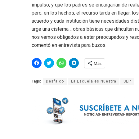
impulso; y que los padres se encargarían de reali
pero, en los hechos, el recurso tarda en llegar, 
acuerdo y cada institución tiene necesidades dist
urge una cisterna… obras básicas que dificultan nu
nos vemos obligados a estar preocupados y resol
comentó en entrevista para buzos.
H
H
H
H
Más
a
a
a
a
z
z
z
z
c
c
c
c
l
l
l
l
Tags:
Desfalco
La Escuela es Nuestra
SEP
i
i
i
i
c
c
c
c
p
p
p
p
a
a
a
a
r
r
r
r
a
a
a
a
c
c
c
c
o
o
o
o
m
m
m
m
p
p
p
p
a
a
a
a
r
r
r
r
t
t
t
t
i
i
i
i
r
r
r
r