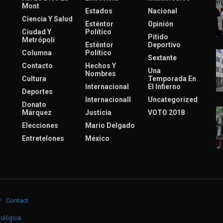
Mont
Estados
Nacional
Ciencia Y Salud
Esténtor
Opinión
Ciudad Y
Político
Pitido
Metrópoli
Esténtor
Deportivo
Columna
Político
Sextante
Contacto
Hechos Y
Una
Nombres
Cultura
Temporada En
Internacional
El Infierno
Deportes
Internacionall
Uncategorized
Donato
Márquez
Justicia
VOTO 2018
Elecciones
Mario Delgado
Entretelones
México
Contact
nológica
.