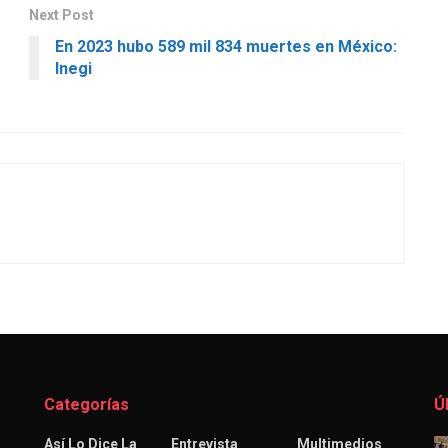
Next Post
En 2023 hubo 589 mil 834 muertes en México:
Inegi
Categorías
Ú
Así Lo Dice La
Entrevista
Multimedios