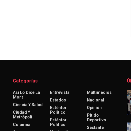
Categorías
Ú
Así Lo Dice La
Entrevista
Multimedios
Mont
Estados
Nacional
Ciencia Y Salud
Esténtor
Opinión
Ciudad Y
Político
Pitido
Metrópoli
Esténtor
Deportivo
Columna
Político
Sextante