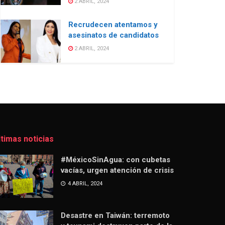
2 ABRIL, 2024
Recrudecen atentamos y
asesinatos de candidatos
2 ABRIL, 2024
ltimas noticias
#MéxicoSinAgua: con cubetas
vacías, urgen atención de crisis
4 ABRIL, 2024
Desastre en Taiwán: terremoto