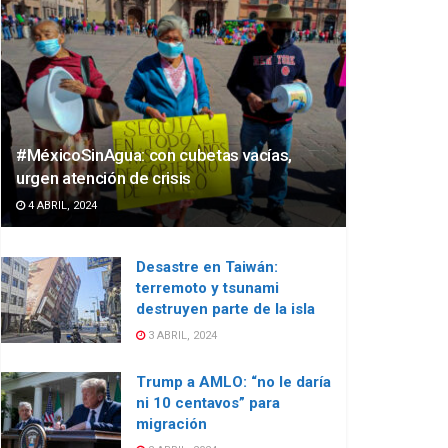
#MéxicoSinAgua: con cubetas vacías,
urgen atención de crisis
4 ABRIL, 2024
Desastre en Taiwán:
terremoto y tsunami
destruyen parte de la isla
3 ABRIL, 2024
Trump a AMLO: “no le daría
ni 10 centavos” para
migración