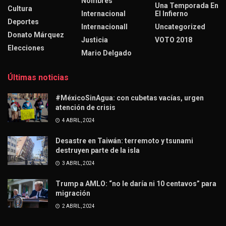
Nombres
Una Temporada En
Cultura
Internacional
El Infierno
Deportes
Internacionall
Uncategorized
Donato Márquez
Justicia
VOTO 2018
Elecciones
Mario Delgado
Últimas noticias
#MéxicoSinAgua: con cubetas vacías, urgen
atención de crisis
4 ABRIL, 2024
Desastre en Taiwán: terremoto y tsunami
destruyen parte de la isla
3 ABRIL, 2024
Trump a AMLO: “no le daría ni 10 centavos” para
migración
2 ABRIL, 2024