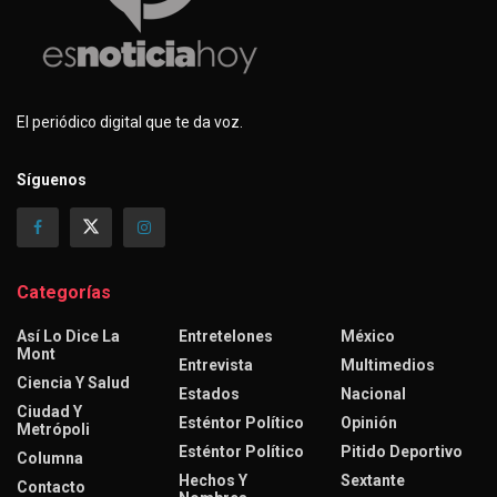
El periódico digital que te da voz.
Síguenos
Categorías
Así Lo Dice La
Entretelones
México
Mont
Entrevista
Multimedios
Ciencia Y Salud
Estados
Nacional
Ciudad Y
Esténtor Político
Opinión
Metrópoli
Esténtor Político
Pitido Deportivo
Columna
Hechos Y
Sextante
Contacto