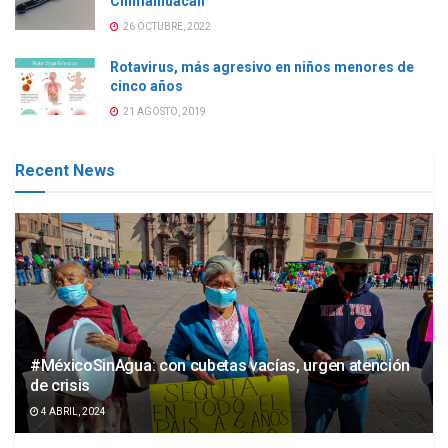
Chimalhuacán
26 OCTUBRE, 2022
Rotavirus, más agresivo en niños menores de
cinco años
21 AGOSTO, 2019
Recent News
#MéxicoSinAgua: con cubetas vacías, urgen atención
de crisis
4 ABRIL, 2024