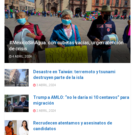
#MéxicoSinAgua: con cubetas vacías, urgen atención
de crisis
4 ABRIL, 2024
Desastre en Taiwán: terremoto y tsunami
destruyen parte de la isla
3 ABRIL, 2024
Trump a AMLO: “no le daría ni 10 centavos” para
migración
2 ABRIL, 2024
Recrudecen atentamos y asesinatos de
candidatos