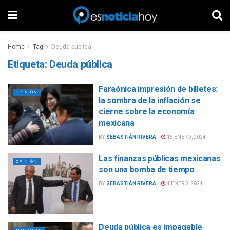
Home
Tag
Deuda pública
Etiqueta:
Deuda pública
Faraónica impresión de billetes:
OPINIÓN
la sombra de la inflación se
cierne sobre la economía
mexicana
BY
SEBASTIÁN RIVERA
15 ENERO, 2024
Las finanzas públicas mexicanas
OPINIÓN
son una bomba de tiempo
BY
SEBASTIÁN RIVERA
4 ENERO, 2024
Deuda pública es impagable