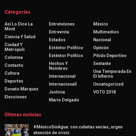
Categorías
Así Lo Dice La
Entretelones
México
Mont
Entrevista
Multimedios
Ciencia Y Salud
Estados
Nacional
Ciudad Y
Esténtor Político
Opinión
Metrópoli
Esténtor Político
Pitido Deportivo
Columna
Hechos Y
Sextante
Contacto
Nombres
Una Temporada En
Cultura
Internacional
El Infierno
Deportes
Internacionall
Uncategorized
Donato Márquez
Justicia
VOTO 2018
Elecciones
Mario Delgado
Últimas noticias
#MéxicoSinAgua: con cubetas vacías, urgen
atención de crisis