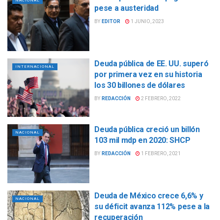
NACIONAL
pese a austeridad
BY
EDITOR
1 JUNIO, 2023
Deuda pública de EE. UU. superó
INTERNACIONAL
por primera vez en su historia
los 30 billones de dólares
BY
REDACCIÓN
2 FEBRERO, 2022
Deuda pública creció un billón
NACIONAL
103 mil mdp en 2020: SHCP
BY
REDACCIÓN
1 FEBRERO, 2021
Deuda de México crece 6,6% y
NACIONAL
su déficit avanza 112% pese a la
recuperación