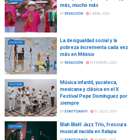
OPINIÓN
más, mucho más
BY
REDACCIÓN
2 ABRIL, 2022
La desigualdad social y la
OPINIÓN
pobreza incrementa cada vez
más en México
BY
REDACCIÓN
14 FEBRERO, 2022
Música infantil, yucateca,
CULTURA
mexicana y clásica en el X
Festival Pepe Domínguez por
siempre
BY
ESNOTCIAHOY
31 JULIO, 2019
Blah Blah! Jazz Trío, frescura
CULTURA
musical nacida en Xalapa
BY
ESNOTCIAHOY
30 ABRIL, 2019