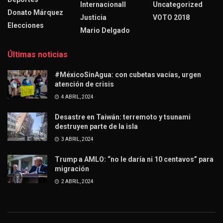
Internacionall
Uncategorized
Donato Márquez
Justicia
VOTO 2018
Elecciones
Mario Delgado
Últimas noticias
#MéxicoSinAgua: con cubetas vacías, urgen
atención de crisis
4 ABRIL, 2024
Desastre en Taiwán: terremoto y tsunami
destruyen parte de la isla
3 ABRIL, 2024
Trump a AMLO: “no le daría ni 10 centavos” para
migración
2 ABRIL, 2024