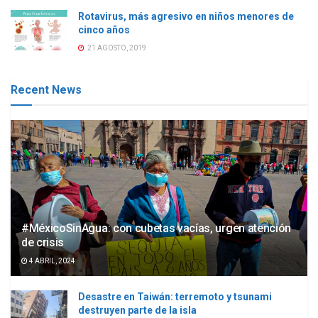
Rotavirus, más agresivo en niños menores de
cinco años
21 AGOSTO, 2019
Recent News
#MéxicoSinAgua: con cubetas vacías, urgen atención
de crisis
4 ABRIL, 2024
Desastre en Taiwán: terremoto y tsunami
destruyen parte de la isla