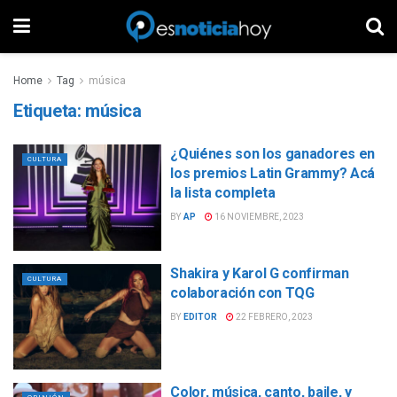
Home
Tag
música
Etiqueta:
música
¿Quiénes son los ganadores en
CULTURA
los premios Latin Grammy? Acá
la lista completa
BY
AP
16 NOVIEMBRE, 2023
Shakira y Karol G confirman
CULTURA
colaboración con TQG
BY
EDITOR
22 FEBRERO, 2023
Color, música, canto, baile, y