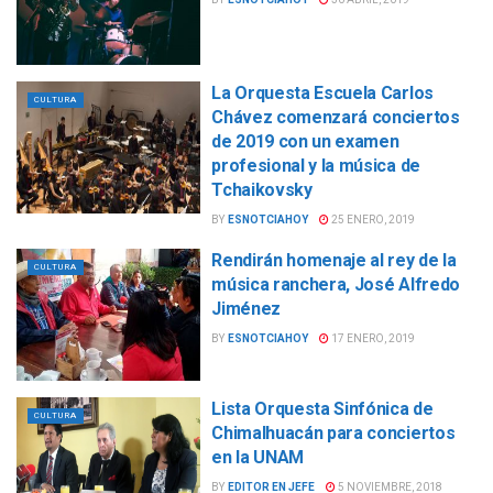
La Orquesta Escuela Carlos
CULTURA
Chávez comenzará conciertos
de 2019 con un examen
profesional y la música de
Tchaikovsky
BY
ESNOTCIAHOY
25 ENERO, 2019
Rendirán homenaje al rey de la
CULTURA
música ranchera, José Alfredo
Jiménez
BY
ESNOTCIAHOY
17 ENERO, 2019
Lista Orquesta Sinfónica de
CULTURA
Chimalhuacán para conciertos
en la UNAM
BY
EDITOR EN JEFE
5 NOVIEMBRE, 2018