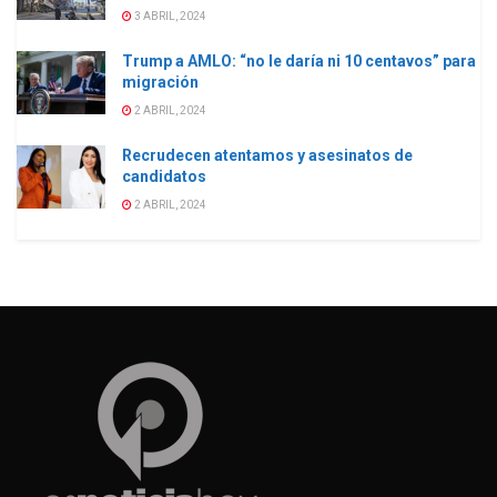
3 ABRIL, 2024
Trump a AMLO: “no le daría ni 10 centavos” para
migración
2 ABRIL, 2024
Recrudecen atentamos y asesinatos de
candidatos
2 ABRIL, 2024