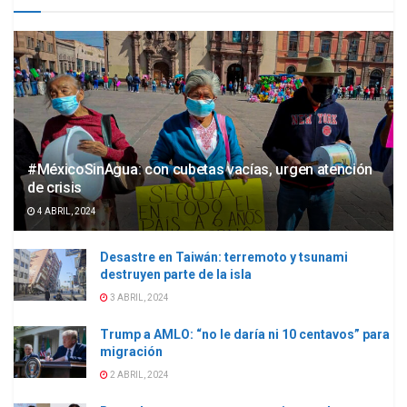
#MéxicoSinAgua: con cubetas vacías, urgen atención
de crisis
4 ABRIL, 2024
Desastre en Taiwán: terremoto y tsunami
destruyen parte de la isla
3 ABRIL, 2024
Trump a AMLO: “no le daría ni 10 centavos” para
migración
2 ABRIL, 2024