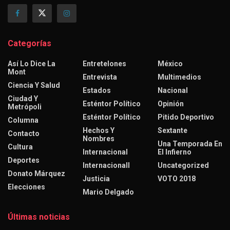
Categorías
Así Lo Dice La
Entretelones
México
Mont
Entrevista
Multimedios
Ciencia Y Salud
Estados
Nacional
Ciudad Y
Esténtor Político
Opinión
Metrópoli
Esténtor Político
Pitido Deportivo
Columna
Hechos Y
Sextante
Contacto
Nombres
Una Temporada En
Cultura
Internacional
El Infierno
Deportes
Internacionall
Uncategorized
Donato Márquez
Justicia
VOTO 2018
Elecciones
Mario Delgado
Últimas noticias