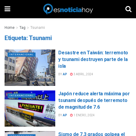
Home
Tag
Tsunami
Etiqueta:
Tsunami
Desastre en Taiwán: terremoto
INTERNACIONAL
y tsunami destruyen parte de la
isla
BY
AP
3 ABRIL, 2024
Japón reduce alerta máxima por
INTERNACIONAL
tsunami después de terremoto
de magnitud de 7.6
BY
AP
1 ENERO, 2024
Sismo de 7.3 grados golpea el