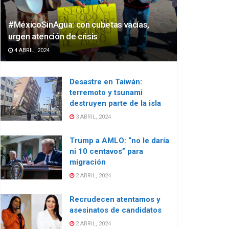
#MéxicoSinAgua: con cubetas vacías,
urgen atención de crisis
4 ABRIL, 2024
Desastre en Taiwán:
terremoto y tsunami
destruyen parte de la isla
3 ABRIL, 2024
Trump a AMLO: “no le daría
ni 10 centavos” para
migración
2 ABRIL, 2024
Recrudecen atentamos y
asesinatos de candidatos
2 ABRIL, 2024