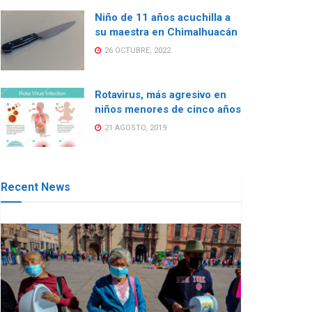
Niño de 11 años acuchilla a
su maestra en Chimalhuacán
26 OCTUBRE, 2022
Rotavirus, más agresivo en
niños menores de cinco años
21 AGOSTO, 2019
Recent News