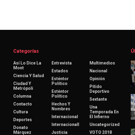
Categorías
Ú
Así Lo Dice La
Entrevista
Multimedios
Mont
Estados
Nacional
Ciencia Y Salud
Esténtor
Opinión
Ciudad Y
Político
Pitido
Metrópoli
Esténtor
Deportivo
Columna
Político
Sextante
Contacto
Hechos Y
Una
Nombres
Cultura
Temporada En
Internacional
El Infierno
Deportes
Internacionall
Uncategorized
Donato
Márquez
Justicia
VOTO 2018