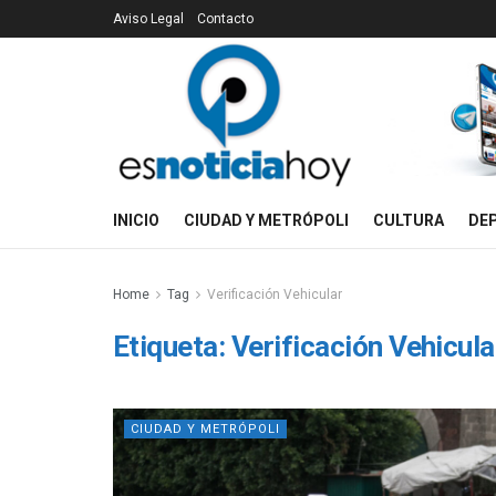
Aviso Legal
Contacto
INICIO
CIUDAD Y METRÓPOLI
CULTURA
DE
Home
Tag
Verificación Vehicular
Etiqueta:
Verificación Vehicula
CIUDAD Y METRÓPOLI