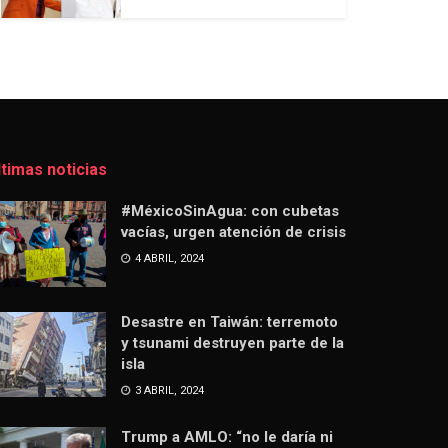
ltimas noticias
#MéxicoSinAgua: con cubetas
vacías, urgen atención de crisis
4 ABRIL, 2024
Desastre en Taiwán: terremoto
y tsunami destruyen parte de la
isla
3 ABRIL, 2024
Trump a AMLO: “no le daría ni