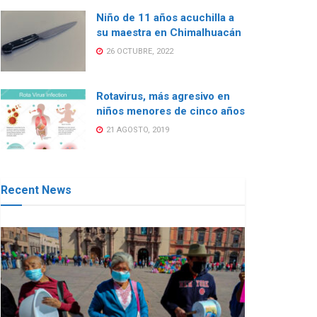
Niño de 11 años acuchilla a
su maestra en Chimalhuacán
26 OCTUBRE, 2022
Rotavirus, más agresivo en
niños menores de cinco años
21 AGOSTO, 2019
Recent News