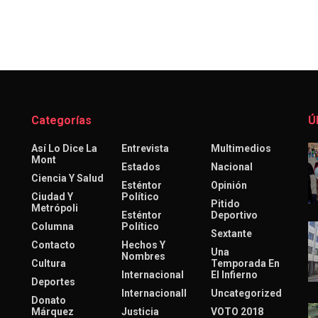
Categorías
Ú
Así Lo Dice La
Entrevista
Multimedios
Mont
Estados
Nacional
Ciencia Y Salud
Esténtor
Opinión
Ciudad Y
Político
Pitido
Metrópoli
Esténtor
Deportivo
Columna
Político
Sextante
Contacto
Hechos Y
Una
Nombres
Cultura
Temporada En
Internacional
El Infierno
Deportes
Internacionall
Uncategorized
Donato
Márquez
Justicia
VOTO 2018