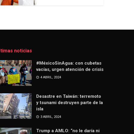
ltimas noticias
#MéxicoSinAgua: con cubetas
vacías, urgen atención de crisis
4 ABRIL, 2024
Desastre en Taiwán: terremoto
y tsunami destruyen parte de la
isla
3 ABRIL, 2024
Trump a AMLO: “no le daría ni