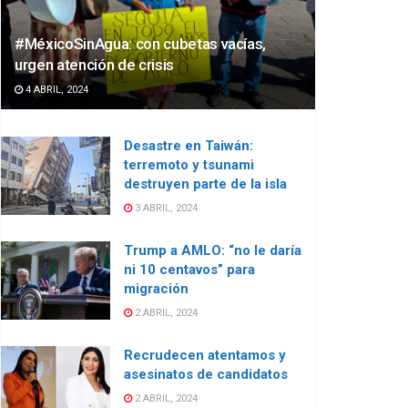
#MéxicoSinAgua: con cubetas vacías,
urgen atención de crisis
4 ABRIL, 2024
Desastre en Taiwán:
terremoto y tsunami
destruyen parte de la isla
3 ABRIL, 2024
Trump a AMLO: “no le daría
ni 10 centavos” para
migración
2 ABRIL, 2024
Recrudecen atentamos y
asesinatos de candidatos
2 ABRIL, 2024