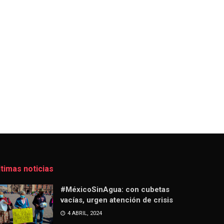
ltimas noticias
#MéxicoSinAgua: con cubetas
vacías, urgen atención de crisis
4 ABRIL, 2024