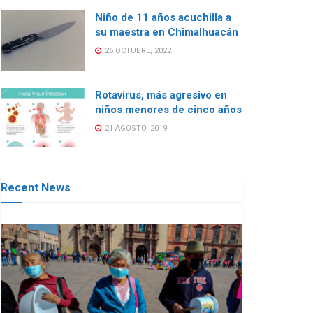
Niño de 11 años acuchilla a
su maestra en Chimalhuacán
26 OCTUBRE, 2022
Rotavirus, más agresivo en
niños menores de cinco años
21 AGOSTO, 2019
Recent News