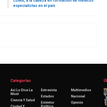
CDMX, a la cabeza en formación de médicos
especialistas en el país
Categorías
Ú
Así Lo Dice La
Entrevista
Multimedios
Mont
Estados
Nacional
Ciencia Y Salud
Esténtor
Opinión
Ciudad Y
Político