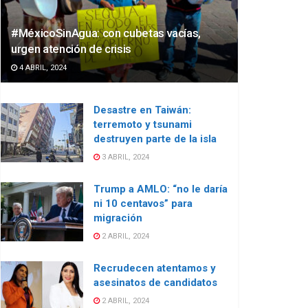
#MéxicoSinAgua: con cubetas vacías,
urgen atención de crisis
4 ABRIL, 2024
Desastre en Taiwán:
terremoto y tsunami
destruyen parte de la isla
3 ABRIL, 2024
Trump a AMLO: “no le daría
ni 10 centavos” para
migración
2 ABRIL, 2024
Recrudecen atentamos y
asesinatos de candidatos
2 ABRIL, 2024