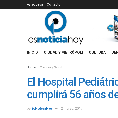
Aviso Legal
Contacto
INICIO
CIUDAD Y METRÓPOLI
CULTURA
DE
Home
Ciencia y Salud
El Hospital Pediát
cumplirá 56 años d
by
EsNotciaHoy
2 marzo, 2017