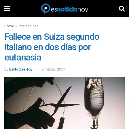
Home
Internacional
Fallece en Suiza segundo
italiano en dos días por
eutanasia
by
EsNotciaHoy
2 marzo, 2017