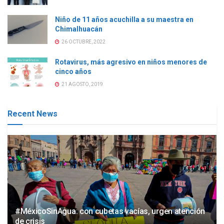
Niño de 11 años acuchilla a su maestra en
Chimalhuacán
26 OCTUBRE, 2022
Rotavirus, más agresivo en niños menores de
cinco años
21 AGOSTO, 2019
Recent News
#MéxicoSinAgua: con cubetas vacías, urgen atención
de crisis