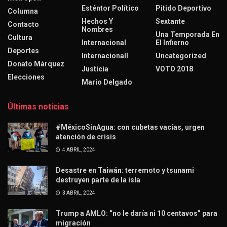
Esténtor Político
Pitido Deportivo
Columna
Hechos Y
Sextante
Contacto
Nombres
Una Temporada En
Cultura
Internacional
El Infierno
Deportes
Internacionall
Uncategorized
Donato Márquez
Justicia
VOTO 2018
Elecciones
Mario Delgado
Últimas noticias
#MéxicoSinAgua: con cubetas vacías, urgen
atención de crisis
4 ABRIL, 2024
Desastre en Taiwán: terremoto y tsunami
destruyen parte de la isla
3 ABRIL, 2024
Trump a AMLO: “no le daría ni 10 centavos” para
migración