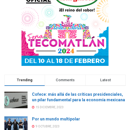
n
t
n
n
t
a
t
t
a
n
a
a
n
a
n
n
a
n
a
a
n
u
n
n
u
e
u
u
e
v
e
e
v
a
v
v
a
)
a
a
)
)
)
Trending
Comments
Latest
Cofece: más allá de las críticas presidenciales,
un pilar fundamental para la economía mexicana
15 DICIEMBRE, 2023
Por un mundo multipolar
9 OCTUBRE, 2023