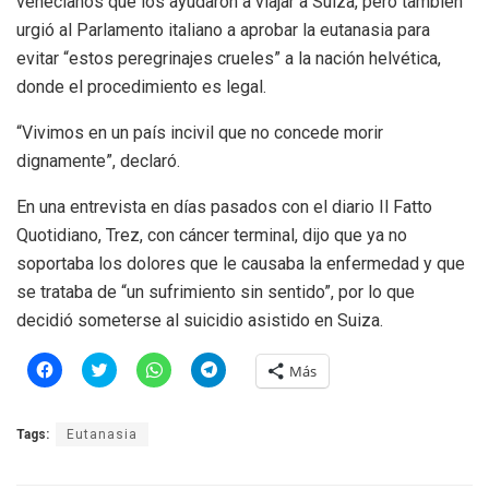
venecianos que los ayudaron a viajar a Suiza, pero también
urgió al Parlamento italiano a aprobar la eutanasia para
evitar “estos peregrinajes crueles” a la nación helvética,
donde el procedimiento es legal.
“Vivimos en un país incivil que no concede morir
dignamente”, declaró.
En una entrevista en días pasados con el diario Il Fatto
Quotidiano, Trez, con cáncer terminal, dijo que ya no
soportaba los dolores que le causaba la enfermedad y que
se trataba de “un sufrimiento sin sentido”, por lo que
decidió someterse al suicidio asistido en Suiza.
H
H
H
H
Más
a
a
a
a
z
z
z
z
c
c
c
c
l
l
l
l
Tags:
Eutanasia
i
i
i
i
c
c
c
c
p
p
p
p
a
a
a
a