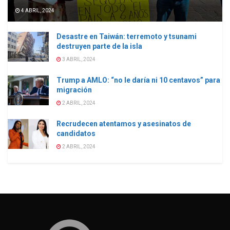
4 ABRIL, 2024
Desastre en Taiwán: terremoto y tsunami
destruyen parte de la isla
3 ABRIL, 2024
Trump a AMLO: “no le daría ni 10 centavos” para
migración
2 ABRIL, 2024
Recrudecen atentamos y asesinatos de
candidatos
2 ABRIL, 2024