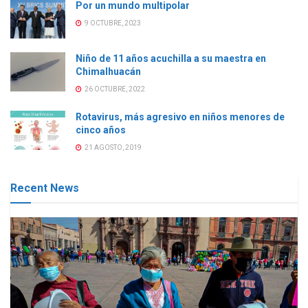
Por un mundo multipolar
9 OCTUBRE, 2023
Niño de 11 años acuchilla a su maestra en
Chimalhuacán
26 OCTUBRE, 2022
Rotavirus, más agresivo en niños menores de
cinco años
21 AGOSTO, 2019
Recent News