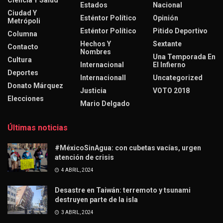
Estados
Nacional
Ciudad Y
Esténtor Político
Opinión
Metrópoli
Esténtor Político
Pitido Deportivo
Columna
Hechos Y
Sextante
Contacto
Nombres
Una Temporada En
Cultura
Internacional
El Infierno
Deportes
Internacionall
Uncategorized
Donato Márquez
Justicia
VOTO 2018
Elecciones
Mario Delgado
Últimas noticias
#MéxicoSinAgua: con cubetas vacías, urgen
atención de crisis
4 ABRIL, 2024
Desastre en Taiwán: terremoto y tsunami
destruyen parte de la isla
3 ABRIL, 2024