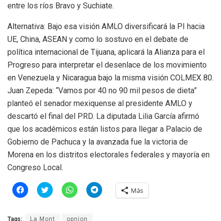
entre los ríos Bravo y Suchiate.
Alternativa: Bajo esa visión AMLO diversificará la PI hacia
UE, China, ASEAN y como lo sostuvo en el debate de
política internacional de Tijuana, aplicará la Alianza para el
Progreso para interpretar el desenlace de los movimiento
en Venezuela y Nicaragua bajo la misma visión COLMEX 80.
Juan Zepeda: “Vamos por 40 no 90 mil pesos de dieta”
planteó el senador mexiquense al presidente AMLO y
descartó el final del PRD. La diputada Lilia García afirmó
que los académicos están listos para llegar a Palacio de
Gobierno de Pachuca y la avanzada fue la victoria de
Morena en los distritos electorales federales y mayoría en
Congreso Local.
H
H
H
H
Más
a
a
a
a
z
z
z
z
c
c
c
c
l
l
l
l
Tags:
La Mont
opnion
i
i
i
i