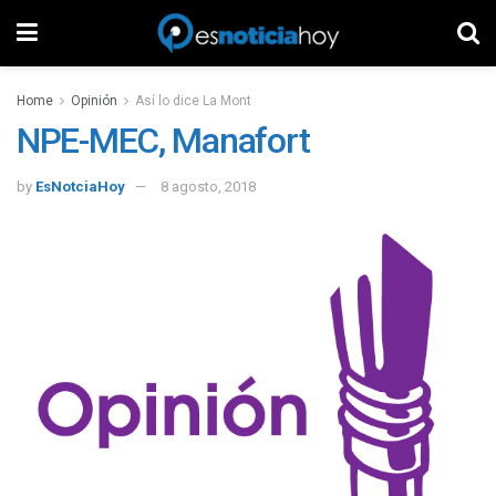
Home
Opinión
Así lo dice La Mont
NPE-MEC, Manafort
by
EsNotciaHoy
8 agosto, 2018