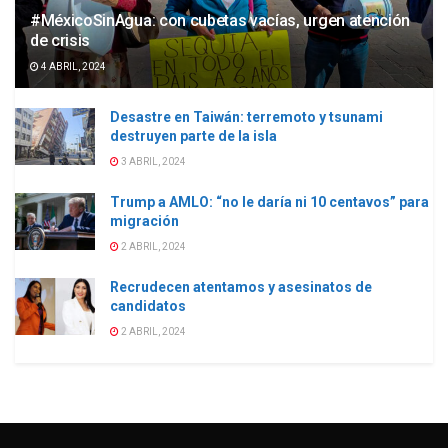
#MéxicoSinAgua: con cubetas vacías, urgen atención
de crisis
4 ABRIL, 2024
Desastre en Taiwán: terremoto y tsunami
destruyen parte de la isla
3 ABRIL, 2024
Trump a AMLO: “no le daría ni 10 centavos” para
migración
2 ABRIL, 2024
Recrudecen atentamos y asesinatos de
candidatos
2 ABRIL, 2024