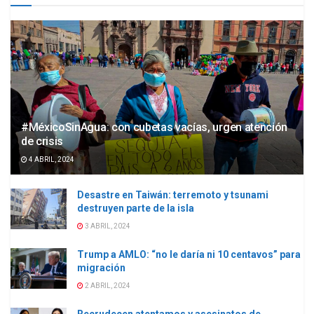
#MéxicoSinAgua: con cubetas vacías, urgen atención
de crisis
4 ABRIL, 2024
Desastre en Taiwán: terremoto y tsunami
destruyen parte de la isla
3 ABRIL, 2024
Trump a AMLO: “no le daría ni 10 centavos” para
migración
2 ABRIL, 2024