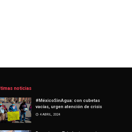
ltimas noticias
#MéxicoSinAgua: con cubetas
vacías, urgen atención de crisis
4 ABRIL, 2024