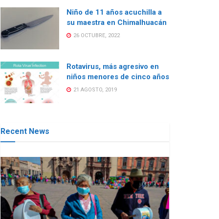
Niño de 11 años acuchilla a
su maestra en Chimalhuacán
26 OCTUBRE, 2022
Rotavirus, más agresivo en
niños menores de cinco años
21 AGOSTO, 2019
Recent News