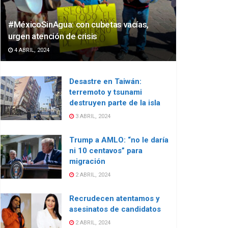
#MéxicoSinAgua: con cubetas vacías,
urgen atención de crisis
4 ABRIL, 2024
Desastre en Taiwán:
terremoto y tsunami
destruyen parte de la isla
3 ABRIL, 2024
Trump a AMLO: “no le daría
ni 10 centavos” para
migración
2 ABRIL, 2024
Recrudecen atentamos y
asesinatos de candidatos
2 ABRIL, 2024