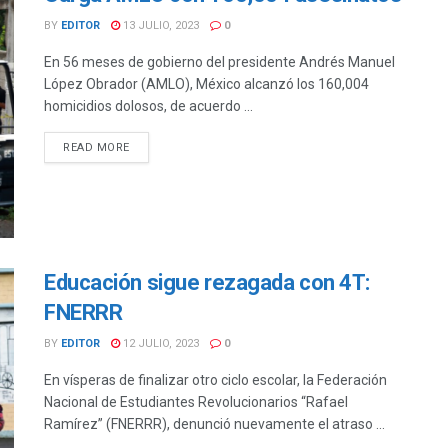
BY
EDITOR
13 JULIO, 2023
0
En 56 meses de gobierno del presidente Andrés Manuel
López Obrador (AMLO), México alcanzó los 160,004
homicidios dolosos, de acuerdo ...
DETAILS
READ MORE
Educación sigue rezagada con 4T:
FNERRR
BY
EDITOR
12 JULIO, 2023
0
En vísperas de finalizar otro ciclo escolar, la Federación
Nacional de Estudiantes Revolucionarios “Rafael
Ramírez” (FNERRR), denunció nuevamente el atraso ...