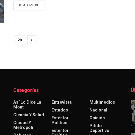
DETAILS
READ MORE
…
28
Categorías
Ú
Así Lo Dice La
Entrevista
Multimedios
Mont
Estados
Nacional
Ciencia Y Salud
Esténtor
Opinión
Ciudad Y
Político
Pitido
Metrópoli
Esténtor
Deportivo