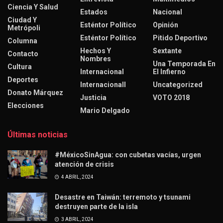
Ciencia Y Salud
Estados
Nacional
Ciudad Y
Esténtor Político
Opinión
Metrópoli
Esténtor Político
Pitido Deportivo
Columna
Hechos Y
Sextante
Contacto
Nombres
Una Temporada En
Cultura
Internacional
El Infierno
Deportes
Internacionall
Uncategorized
Donato Márquez
Justicia
VOTO 2018
Elecciones
Mario Delgado
Últimas noticias
#MéxicoSinAgua: con cubetas vacías, urgen
atención de crisis
4 ABRIL, 2024
Desastre en Taiwán: terremoto y tsunami
destruyen parte de la isla
3 ABRIL, 2024