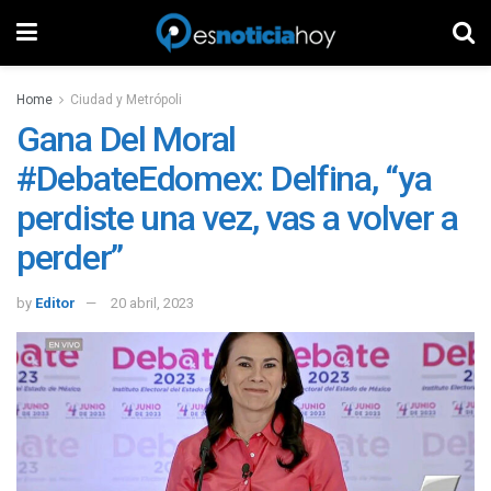
Home
Ciudad y Metrópoli
Gana Del Moral
#DebateEdomex: Delfina, “ya
perdiste una vez, vas a volver a
perder”
by
Editor
20 abril, 2023