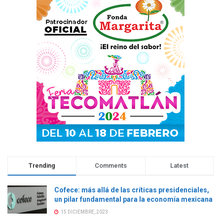
a
n
a
a
n
a
n
n
a
n
a
a
n
u
n
n
u
e
u
u
e
v
e
e
v
a
v
v
a
)
a
a
)
)
)
Trending
Comments
Latest
Cofece: más allá de las críticas presidenciales,
un pilar fundamental para la economía mexicana
15 DICIEMBRE, 2023