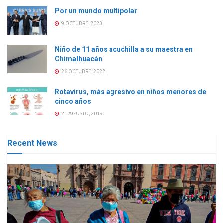
Por un mundo multipolar
9 OCTUBRE, 2023
Niño de 11 años acuchilla a su maestra en
Chimalhuacán
26 OCTUBRE, 2022
Rotavirus, más agresivo en niños menores de
cinco años
21 AGOSTO, 2019
Recent News