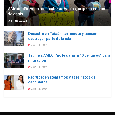
#MéxicoSinAgua: con cubetas vacías, urgen atención
de crisis
4 ABRIL, 2024
Desastre en Taiwán: terremoto y tsunami
destruyen parte de la isla
3 ABRIL, 2024
Trump a AMLO: “no le daría ni 10 centavos” para
migración
2 ABRIL, 2024
Recrudecen atentamos y asesinatos de
candidatos
2 ABRIL, 2024