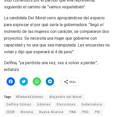
sido cometidos por el partido que ella representa,
siguiendo el camino de “vamos requetebién”.
La candidata Del Moral cerro apropiándose del espacio
para expresar el por qué sería la gobernadora: “llegó el
momento de las mujeres con carácter, se compararon dos
proyectos. Se necesita una mujer que gobierne con
capacidad y no una que sea manipulada. Las encuestas no
votan y dijo que esperará al 4 de junio”.
Delfina, “ya perdiste una vez, vas a volver a perder”,
enfatizó.
H
H
H
H
Más
a
a
a
a
z
z
z
z
c
c
c
c
l
l
l
l
Tags:
#DebateEdomex
Alejandra del Moral
i
i
i
i
c
c
c
c
p
p
p
p
Delfina Gómez
Edomex
Elecciones
Gubernatura
a
a
a
a
r
r
r
r
IEEM
Morena
Nueva Alianza
PAN
PRD
PRI
a
a
a
a