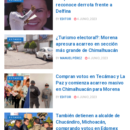
ESTADOS
reconoce derrota frente a
Delfina
BY
EDITOR
4 JUNIO, 2023
¿Turismo electoral?: Morena
ESTADOS
apresura acarreo en sección
más grande de Chimalhuacán
BY
MANUEL PÉREZ
4 JUNIO, 2023
Compran votos en Tecámac y La
ESTADOS
Paz y comienza acarreo masivo
en Chimalhuacán para Morena
BY
EDITOR
4 JUNIO, 2023
También detienen a alcalde de
ESTADOS
Chucándiro, Michoacán,
comprando votos en Edomex