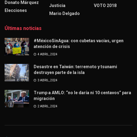
Donato Márquez
Justicia
VOTO 2018
Elecciones
Mario Delgado
Últimas noticias
#MéxicoSinAgua: con cubetas vacías, urgen
atención de crisis
4 ABRIL, 2024
Desastre en Taiwán: terremoto y tsunami
destruyen parte de la isla
3 ABRIL, 2024
Trump a AMLO: “no le daría ni 10 centavos” para
migración
2 ABRIL, 2024