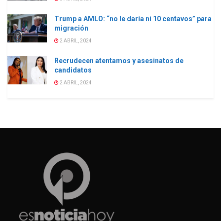
Trump a AMLO: “no le daría ni 10 centavos” para
migración
2 ABRIL, 2024
Recrudecen atentamos y asesinatos de
candidatos
2 ABRIL, 2024