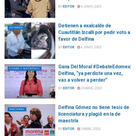
BY
EDITOR
4 JUNIO, 2023
Detienen a exalcalde de
ESTADOS
Cuautitlán Izcalli por pedir voto a
favor de Delfina
BY
EDITOR
4 JUNIO, 2023
Gana Del Moral #DebateEdomex:
CIUDAD Y METRÓPOLI
Delfina, “ya perdiste una vez,
vas a volver a perder”
BY
EDITOR
20 ABRIL, 2023
Delfina Gómez no tiene tesis de
NACIONAL
licenciatura y plagió en la de
maestría
BY
EDITOR
3 ABRIL, 2023