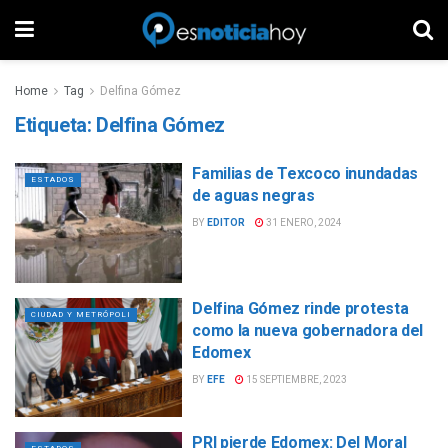
Home
Tag
Delfina Gómez
Etiqueta:
Delfina Gómez
Familias de Texcoco inundadas
ESTADOS
de aguas negras
BY
EDITOR
31 ENERO, 2024
Delfina Gómez rinde protesta
CIUDAD Y METRÓPOLI
como la nueva gobernadora del
Edomex
BY
EFE
15 SEPTIEMBRE, 2023
PRI pierde Edomex: Del Moral