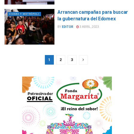
Arrancan campañas para buscar
CIUDAD Y METRÓPOLI
la gubernatura del Edomex
BY
EDITOR
3 ABRIL, 2023
1
2
3