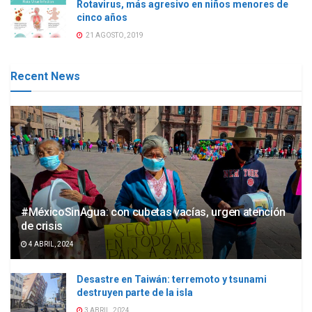
Rotavirus, más agresivo en niños menores de
cinco años
21 AGOSTO, 2019
Recent News
#MéxicoSinAgua: con cubetas vacías, urgen atención
de crisis
4 ABRIL, 2024
Desastre en Taiwán: terremoto y tsunami
destruyen parte de la isla
3 ABRIL, 2024