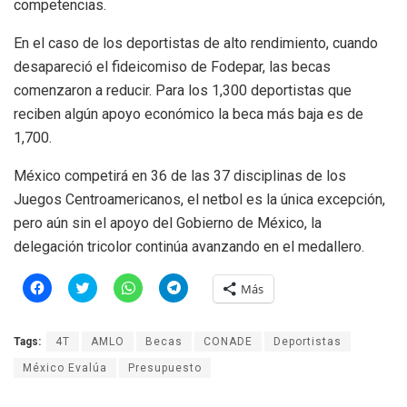
competencias.
En el caso de los deportistas de alto rendimiento, cuando
desapareció el fideicomiso de Fodepar, las becas
comenzaron a reducir. Para los 1,300 deportistas que
reciben algún apoyo económico la beca más baja es de
1,700.
México competirá en 36 de las 37 disciplinas de los
Juegos Centroamericanos, el netbol es la única excepción,
pero aún sin el apoyo del Gobierno de México, la
delegación tricolor continúa avanzando en el medallero.
H
H
H
H
Más
a
a
a
a
z
z
z
z
c
c
c
c
l
l
l
l
Tags:
4T
AMLO
Becas
CONADE
Deportistas
i
i
i
i
c
c
c
c
p
p
p
p
México Evalúa
Presupuesto
a
a
a
a
r
r
r
r
a
a
a
a