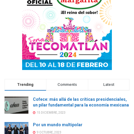
t
a
t
t
a
n
a
a
n
a
n
n
a
n
a
a
n
u
n
n
u
e
u
u
e
v
e
e
v
a
v
v
a
)
a
a
)
)
)
Trending
Comments
Latest
Cofece: más allá de las críticas presidenciales,
un pilar fundamental para la economía mexicana
15 DICIEMBRE, 2023
Por un mundo multipolar
9 OCTUBRE, 2023