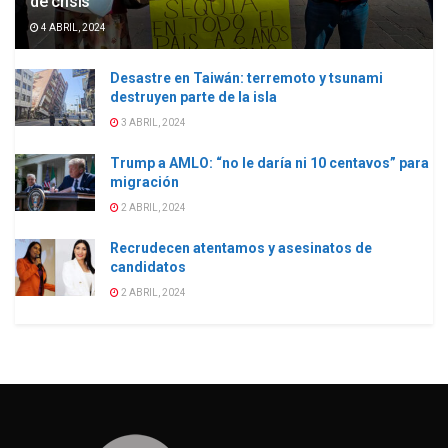
de crisis
4 ABRIL, 2024
Desastre en Taiwán: terremoto y tsunami
destruyen parte de la isla
3 ABRIL, 2024
Trump a AMLO: “no le daría ni 10 centavos” para
migración
2 ABRIL, 2024
Recrudecen atentamos y asesinatos de
candidatos
2 ABRIL, 2024