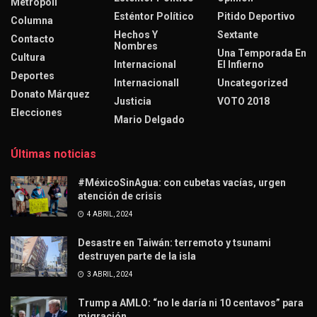
Metrópoli
Esténtor Político
Pitido Deportivo
Columna
Hechos Y
Sextante
Contacto
Nombres
Una Temporada En
Cultura
Internacional
El Infierno
Deportes
Internacionall
Uncategorized
Donato Márquez
Justicia
VOTO 2018
Elecciones
Mario Delgado
Últimas noticias
#MéxicoSinAgua: con cubetas vacías, urgen
atención de crisis
4 ABRIL, 2024
Desastre en Taiwán: terremoto y tsunami
destruyen parte de la isla
3 ABRIL, 2024
Trump a AMLO: “no le daría ni 10 centavos” para
migración