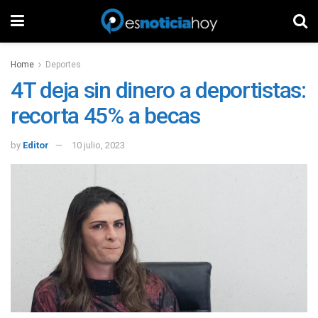
Home
Deportes
4T deja sin dinero a deportistas:
recorta 45% a becas
by
Editor
10 julio, 2023