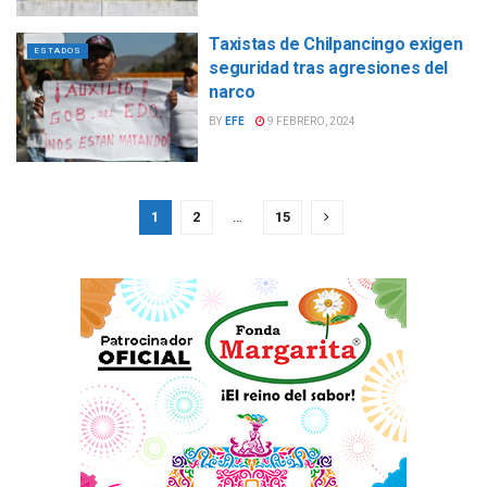
Taxistas de Chilpancingo exigen
ESTADOS
seguridad tras agresiones del
narco
BY
EFE
9 FEBRERO, 2024
1
2
…
15