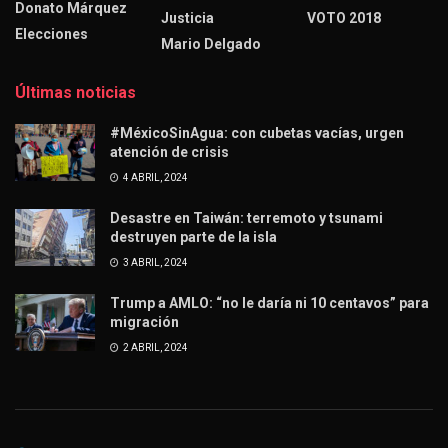
Donato Márquez
Justicia
VOTO 2018
Elecciones
Mario Delgado
Últimas noticias
#MéxicoSinAgua: con cubetas vacías, urgen
atención de crisis
4 ABRIL, 2024
Desastre en Taiwán: terremoto y tsunami
destruyen parte de la isla
3 ABRIL, 2024
Trump a AMLO: “no le daría ni 10 centavos” para
migración
2 ABRIL, 2024