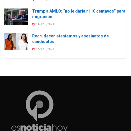
Trump a AMLO: “no le daría ni 10 centavos” para
migración
2 ABRIL, 2024
Recrudecen atentamos y asesinatos de
candidatos
2 ABRIL, 2024