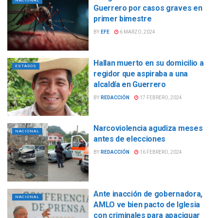
NACIONAL
Guerrero por casos graves en
primer bimestre
BY
EFE
6 MARZO, 2024
Hallan muerto en su domicilio a
ESTADOS
regidor que aspiraba a una
alcaldía en Guerrero
BY
REDACCIÓN
17 FEBRERO, 2024
Narcoviolencia agudiza meses
NACIONAL
antes de elecciones
BY
REDACCIÓN
16 FEBRERO, 2024
Ante inacción de gobernadora,
NACIONAL
AMLO ve bien pacto de Iglesia
con criminales para apaciguar