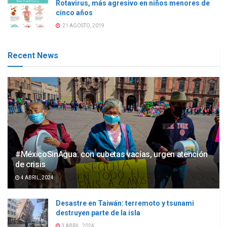
Rotavirus, más agresivo en niños menores de
cinco años
21 AGOSTO, 2019
Recent News
#MéxicoSinAgua: con cubetas vacías, urgen atención
de crisis
4 ABRIL, 2024
Desastre en Taiwán: terremoto y tsunami
destruyen parte de la isla
3 ABRIL, 2024