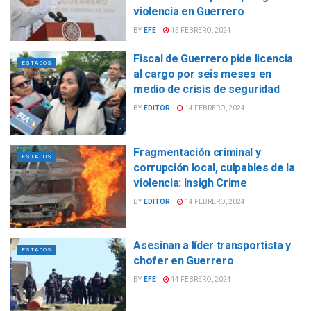
violencia en Guerrero
BY
EFE
15 FEBRERO, 2024
Fiscal de Guerrero pide licencia
ESTADOS
al cargo por seis meses en
medio de crisis de seguridad
BY
EDITOR
14 FEBRERO, 2024
Fragmentación criminal y
ESTADOS
corrupción local, culpables de la
violencia: Insigh Crime
BY
EDITOR
14 FEBRERO, 2024
Asesinan a líder transportista y
ESTADOS
chofer en Guerrero
BY
EFE
14 FEBRERO, 2024