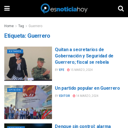
Home
Tag
Guerrero
Etiqueta:
Guerrero
Quitan a secretarios de
ESTADOS
Gobernación y Seguridad de
Guerrero; fiscal se rebela
BY
EFE
15 MARZO, 2024
Un partido popular en Guerrero
OPINIÓN
BY
EDITOR
14 MARZO, 2024
Dengue sin control: alarma