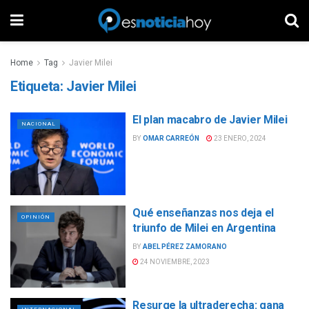
Home
Tag
Javier Milei
Etiqueta:
Javier Milei
El plan macabro de Javier Milei
NACIONAL
BY
OMAR CARREÓN
23 ENERO, 2024
Qué enseñanzas nos deja el
OPINIÓN
triunfo de Milei en Argentina
BY
ABEL PÉREZ ZAMORANO
24 NOVIEMBRE, 2023
Resurge la ultraderecha: gana