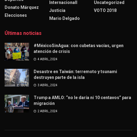
Internacionall
Uncategorized
Donato Márquez
Justicia
VOTO 2018
Elecciones
Mario Delgado
Últimas noticias
#MéxicoSinAgua: con cubetas vacías, urgen
atención de crisis
4 ABRIL, 2024
Desastre en Taiwán: terremoto y tsunami
destruyen parte de la isla
3 ABRIL, 2024
Trump a AMLO: “no le daría ni 10 centavos” para
migración
2 ABRIL, 2024