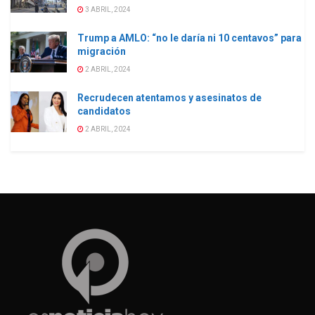
3 ABRIL, 2024
Trump a AMLO: “no le daría ni 10 centavos” para
migración
2 ABRIL, 2024
Recrudecen atentamos y asesinatos de
candidatos
2 ABRIL, 2024