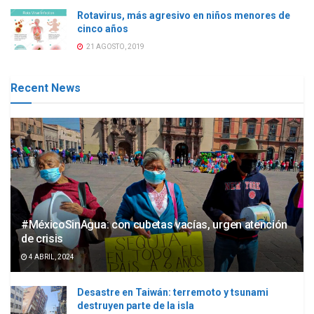
Rotavirus, más agresivo en niños menores de
cinco años
21 AGOSTO, 2019
Recent News
#MéxicoSinAgua: con cubetas vacías, urgen atención
de crisis
4 ABRIL, 2024
Desastre en Taiwán: terremoto y tsunami
destruyen parte de la isla