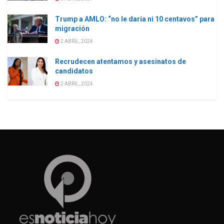
Trump a AMLO: “no le daría ni 10 centavos” para
migración
2 ABRIL, 2024
Recrudecen atentamos y asesinatos de
candidatos
2 ABRIL, 2024