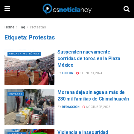
Home
Tag
Protestas
Etiqueta:
Protestas
Suspenden nuevamente
CIUDAD Y METRÓPOLI
corridas de toros en la Plaza
México
BY
EDITOR
31 ENERO, 2024
Morena deja sin agua a más de
ESTADOS
280 mil familias de Chimalhuacán
BY
REDACCIÓN
6 OCTUBRE, 2023
Violencia e inseguridad