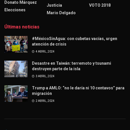
Donato Márquez
Justicia
VOTO 2018
Elecciones
Mario Delgado
Últimas noticias
#MéxicoSinAgua: con cubetas vacías, urgen
atención de crisis
4 ABRIL, 2024
Desastre en Taiwán: terremoto y tsunami
destruyen parte de la isla
3 ABRIL, 2024
Trump a AMLO: “no le daría ni 10 centavos” para
migración
2 ABRIL, 2024