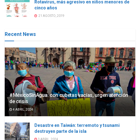
Rotavirus, más agresivo en niños menores de
cinco años
21 AGOSTO, 2019
Recent News
#MéxicoSinAgua: con cubetas vacías, urgen atención
de crisis
4 ABRIL, 2024
Desastre en Taiwán: terremoto y tsunami
destruyen parte de la isla
3 ABRIL, 2024