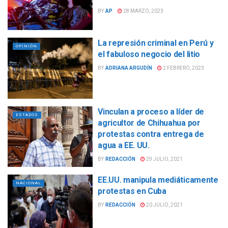
BY
AP
28 MARZO, 2023
La represión criminal en Perú y
OPINIÓN
el fabuloso negocio del litio
BY
ADRIANA ARGUDÍN
2 FEBRERO, 2023
Vinculan a proceso a líder de
ESTADOS
agricultor de Chihuahua por
protestas contra entrega de
agua a EE. UU.
BY
REDACCIÓN
29 JULIO, 2021
EE.UU. manipula mediáticamente
NACIONAL
protestas en Cuba
BY
REDACCIÓN
20 JULIO, 2021