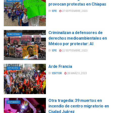
NACIONAL
provocan protestas en Chiapas
BY
EFE
27 SEPTIEMBRE, 2023
Criminalizan a defensores de
NACIONAL
derechos medioambientales en
México por protestar: AI
BY
EFE
22 SEPTIEMBRE, 2023
Arde Francia
OPINIÓN
BY
EDITOR
28 MARZO, 2023
Otra tragedia: 39 muertos en
ESTADOS
incendio de centro migratorio en
Ciudad Juárez