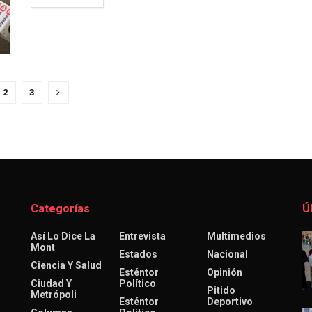
2
3
Categorías
Ú
Así Lo Dice La
Entrevista
Multimedios
Mont
Estados
Nacional
Ciencia Y Salud
Esténtor
Opinión
Ciudad Y
Político
Pitido
Metrópoli
Esténtor
Deportivo