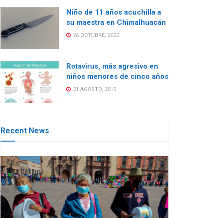
Niño de 11 años acuchilla a
su maestra en Chimalhuacán
26 OCTUBRE, 2022
Rotavirus, más agresivo en
niños menores de cinco años
21 AGOSTO, 2019
Recent News