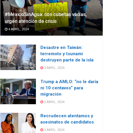
#MéxicoSinAgua: con cubetas vacías,
urgen atención de crisis
4 ABRIL, 2024
Desastre en Taiwán:
terremoto y tsunami
destruyen parte de la isla
3 ABRIL, 2024
Trump a AMLO: “no le daría
ni 10 centavos” para
migración
2 ABRIL, 2024
Recrudecen atentamos y
asesinatos de candidatos
2 ABRIL, 2024