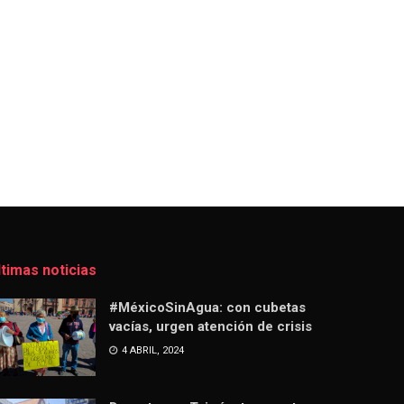
ltimas noticias
#MéxicoSinAgua: con cubetas
vacías, urgen atención de crisis
4 ABRIL, 2024